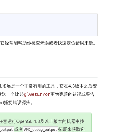
认它经常能帮助你检查笔误或者快速定位错误来源。
的OpenGL拓展是一个非常有用的工具，它在4.3版本之后变
接发送一个比起
glGetError
更为完善的错误或警告
r)捕捉错误源头。
意运行OpenGL 4.3及以上版本的机器中找
或者
拓展来获取它
_output
AMD_debug_output