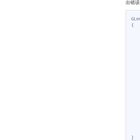
出错误
GLe
{

    GLenum errorCod
    {
    
    
    }