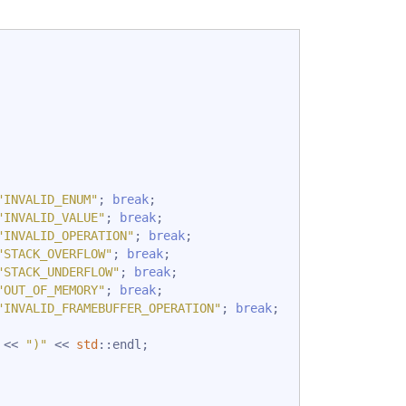
"INVALID_ENUM"
; 
break
;

"INVALID_VALUE"
; 
break
;

"INVALID_OPERATION"
; 
break
;

"STACK_OVERFLOW"
; 
break
;

"STACK_UNDERFLOW"
; 
break
;

"OUT_OF_MEMORY"
; 
break
;

"INVALID_FRAMEBUFFER_OPERATION"
; 
break
;

 << 
")"
 << 
std
::endl;
