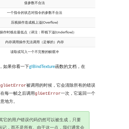
值参数不合法
一个指令的状态对指令的参数不合法
压栈操作造成栈上溢(Overflow)
操作时栈在最低点（译注：即栈下溢(Underflow)）
内存调用操作无法调用（足够的）内存
读取或写入一个不完整的帧缓冲
说，如果你看一下
glBindTexture
函数的文档，在
当
glGetError
被调用的时候，它会清除所有的错误
你在每一帧之后调用
glGetError
一次，它返回一个
任意地方。
1系统上，其它的用户错误代码仍然可以被生成，只要
标记，而不是所有。由于这一点，我们通常会