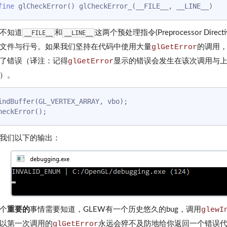
fine
 glCheckError() glCheckError_(__FILE__, __LINE__) 
不知道
和
这两个预处理指令(Preprocessor D
__FILE__
__LINE__
文件与行号。如果我们坚持在代码中使用大量
glGetError
的调用
了错误（译注：记得
glGetError
显示的错误会发生在该次调用与
）。
indBuffer(GL_VERTEX_ARRAY, vbo);

我们以下的输出：
个
重要的
事情需要知道，GLEW有一个历史悠久的bug，调用
glewI
以第一次调用的
glGetError
永远会猝不及防地给你返回一个错误代