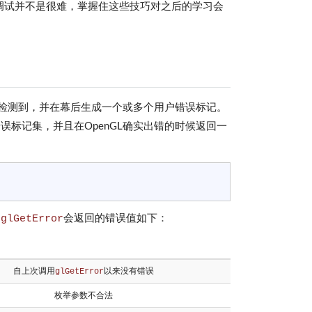
中的调试并不是很难，掌握住这些技巧对之后的学习会
会检测到，并在幕后生成一个或多个用户错误标记。
误标记集，并且在OpenGL确实出错的时候返回一
。
glGetError
会返回的错误值如下：
自上次调用
glGetError
以来没有错误
枚举参数不合法