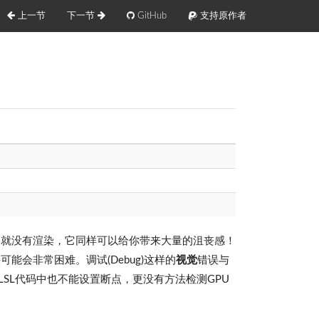
上一节
下一节
GitHub
支持原作者
本就没有渲染，它同样可以给你带来大量的沮丧感！
会非常困难。调试(Debug)这样的
视觉
错误与
SL代码中也不能设置断点，更没有方法检测GPU