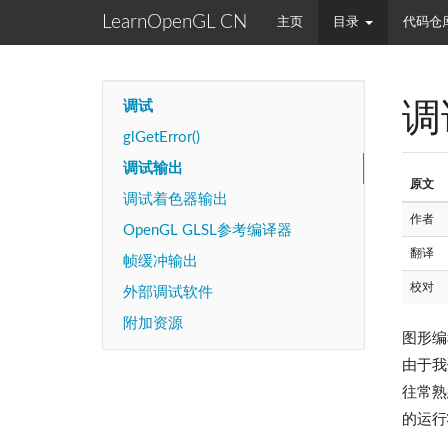
LearnOpenGL CN
主页
目录
代码仓
调
调试
glGetError()
调试输出
原文
调试着色器输出
作者
OpenGL GLSL参考编译器
翻译
帧缓冲输出
校对
外部调试软件
附加资源
图形编
由于我
往常熟
的运行