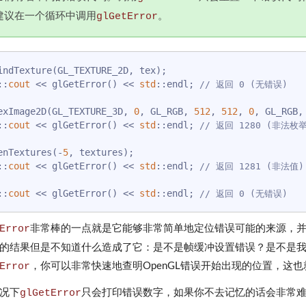
建议在一个循环中调用
glGetError
。
::
cout
 << glGetError() << 
std
::endl; 
// 返回 0 (无错误)
exImage2D(GL_TEXTURE_3D, 
0
, GL_RGB, 
512
, 
512
, 
0
::
cout
 << glGetError() << 
std
::endl; 
// 返回 1280 (非法枚
enTextures(-
5
::
cout
 << glGetError() << 
std
::endl; 
// 返回 1281 (非法值)
::
cout
 << glGetError() << 
std
::endl; 
// 返回 0 (无错误)
Error
非常棒的一点就是它能够非常简单地定位错误可能的来源，并且
的结果但是不知道什么造成了它：是不是帧缓冲设置错误？是不是
Error
，你可以非常快速地查明OpenGL错误开始出现的位置，这
况下
glGetError
只会打印错误数字，如果你不去记忆的话会非常