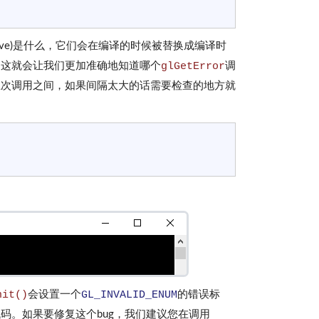
irective)是什么，它们会在编译的时候被替换成编译时
，这就会让我们更加准确地知道哪个
glGetError
调
上次调用之间，如果间隔太大的话需要检查的地方就
nit()
会设置一个
GL_INVALID_ENUM
的错误标
码。如果要修复这个bug，我们建议您在调用