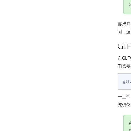
要想开
同，这
GL
在GL
们需要
一旦G
统仍然