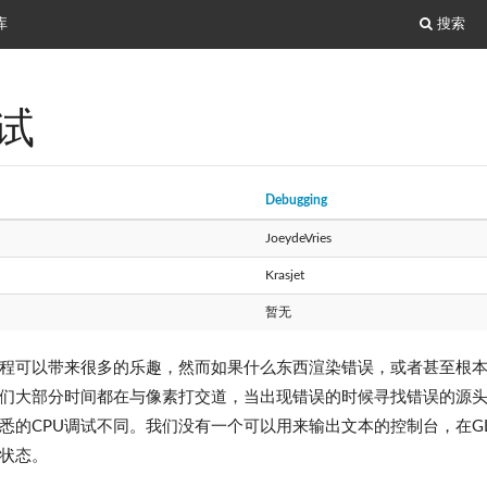
库
搜索
试
Debugging
JoeydeVries
Krasjet
暂无
程可以带来很多的乐趣，然而如果什么东西渲染错误，或者甚至根
们大部分时间都在与像素打交道，当出现错误的时候寻找错误的源头可能
悉的CPU调试不同。我们没有一个可以用来输出文本的控制台，在GL
状态。