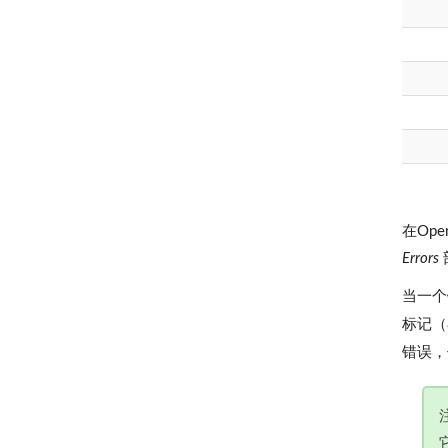
在Op
Errors
当一个
标记（
错误，