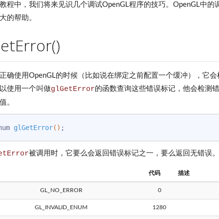
教程中，我们将来见识几个调试OpenGL程序的技巧。OpenGL
大的帮助。
etError()
正确使用OpenGL的时候（比如说在绑定之前配置一个缓冲），它
以使用一个叫做
glGetError
的函数查询这些错误标记，他会检测错
值。
num 
glGetError
()
etError
被调用时，它要么会返回错误标记之一，要么返回无错误
代码
描述
GL_NO_ERROR
0
GL_INVALID_ENUM
1280