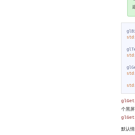
std
glT
std
glG
std
std
glGet
个黑屏
glGet
默认情