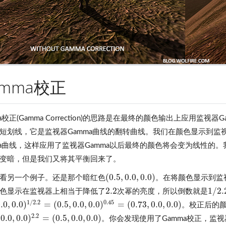
amma校正
ma校正(Gamma Correction)的思路是在最终的颜色输出上应用监
短划线，它是监视器Gamma曲线的翻转曲线。我们在颜色显示到监
ma曲线，这样应用了监视器Gamma以后最终的颜色将会变为线性的
变暗，但是我们又将其平衡回来了。
(
0.5
,
0.0
,
0.0
)
看另一个例子。还是那个暗红色
。在将颜色显示到监
(
0.5
,
0.0
,
0.0
)
2.2
1
/
2.
色显示在监视器上相当于降低了
次幂的亮度，所以倒数就是
2.2
1
/
2.
1
/
2.2
0.45
.0
,
0.0
)
=
(
0.5
,
0.0
,
0.0
)
=
(
0.73
,
0.0
,
0.0
)
。校正后的
0
,
0.0
)
1
/
2.2
=
(
0.5
,
0.0
,
0.0
)
0.45
=
(
0.73
,
0.0
,
0.0
)
2.2
0.0
,
0.0
)
=
(
0.5
,
0.0
,
0.0
)
。你会发现使用了Gamma校正，监
.0
,
0.0
)
2.2
=
(
0.5
,
0.0
,
0.0
)