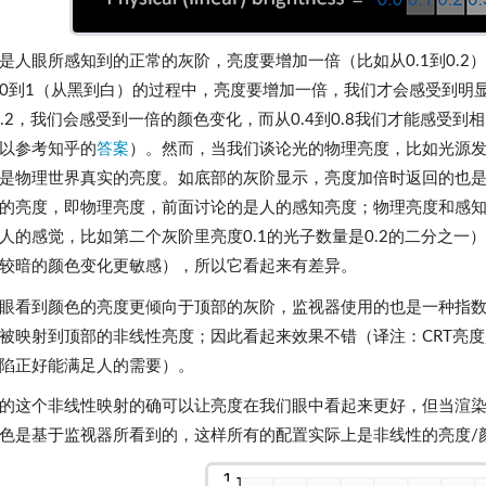
是人眼所感知到的正常的灰阶，亮度要增加一倍（比如从0.1到0.
0到1（从黑到白）的过程中，亮度要增加一倍，我们才会感受到明
到0.2，我们会感受到一倍的颜色变化，而从0.4到0.8我们才能感
以参考知乎的
答案
）。然而，当我们谈论光的物理亮度，比如光源
是物理世界真实的亮度。如底部的灰阶显示，亮度加倍时返回的也
的亮度，即物理亮度，前面讨论的是人的感知亮度；物理亮度和感
人的感觉，比如第二个灰阶里亮度0.1的光子数量是0.2的二分之
较暗的颜色变化更敏感），所以它看起来有差异。
眼看到颜色的亮度更倾向于顶部的灰阶，监视器使用的也是一种指数
被映射到顶部的非线性亮度；因此看起来效果不错（译注：CRT亮度是
陷正好能满足人的需要）。
的这个非线性映射的确可以让亮度在我们眼中看起来更好，但当渲
色是基于监视器所看到的，这样所有的配置实际上是非线性的亮度/