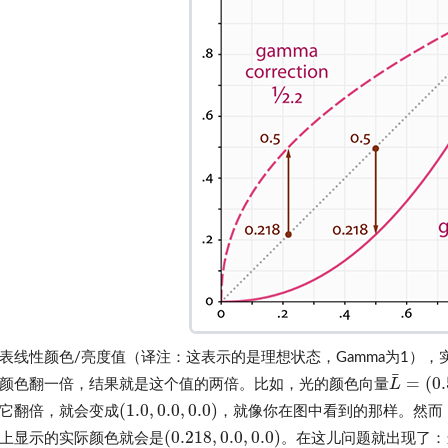
表线性颜色/亮度值（译注：这表示的是理想状态，Gamma为1）
¯
=
(
0.
L
颜色翻一倍，结果就是这个值的两倍。比如，光的颜色向量
L
¯
=
(
0.5
,
(
1.0
,
0.0
,
0.0
)
它翻倍，就会变成
，就像你在图中看到的那样。然而
(
1.0
,
0.0
,
0.0
)
(
0.218
,
0.0
,
0.0
)
上显示的实际颜色就会是
。在这儿问题就出现了：
(
0.218
,
0.0
,
0.0
)