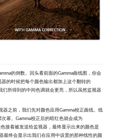
视器Gamma的倒数。回头看前面的Gamma曲线图，你会
视器的时候把每个颜色输出都加上这个翻转的
。我们所得到的中间色调就会更亮，所以虽然监视器
视器之前，我们先对颜色应用Gamma校正曲线。线
2
次幂。Gamma校正后的暗红色就会成为
2
颜色接着被发送给监视器，最终显示出来的颜色是
视器最终会显示出我们在应用中设置的那种线性的颜