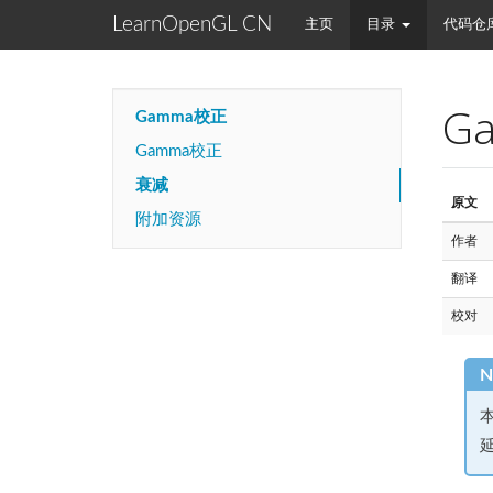
LearnOpenGL CN
主页
目录
代码仓
G
Gamma校正
Gamma校正
衰减
原文
附加资源
作者
翻译
校对
N