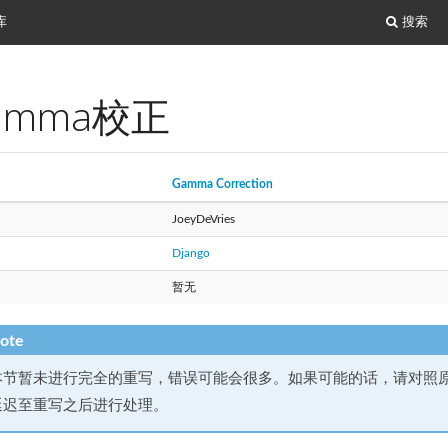
库
搜索
amma校正
Gamma Correction
JoeyDeVries
Django
暂无
ote
本节暂未进行完全的重写，错误可能会很多。如果可能的话，请对照
延迟至重写之后进行处理。