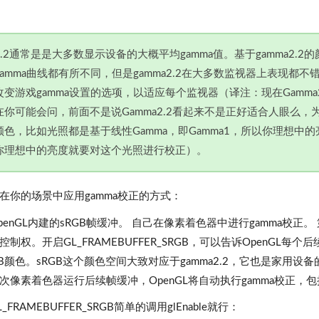
2.2通常是是大多数显示设备的大概平均gamma值。基于gamma2.
gamma曲线都有所不同，但是gamma2.2在大多数监视器上表现
改变游戏gamma设置的选项，以适应每个监视器（译注：现在Gamm
在你可能会问，前面不是说Gamma2.2看起来不是正好适合人眼么
颜色，比如光照都是基于线性Gamma，即Gamma1，所以你理想
你理想中的亮度就要对这个光照进行校正）。
在你的场景中应用gamma校正的方式：
penGL内建的sRGB帧缓冲。 自己在像素着色器中进行gamma校
控制权。开启GL_FRAMEBUFFER_SRGB，可以告诉OpenG
GB颜色。sRGB这个颜色空间大致对应于gamma2.2，它也是家用设备的一
次像素着色器运行后续帧缓冲，OpenGL将自动执行gamma校正，
_FRAMEBUFFER_SRGB简单的调用glEnable就行：